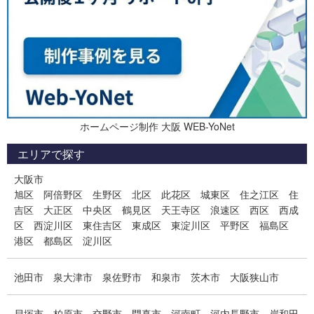
ホームページ制作 大阪 WEB-YoNet
エリアで探す
大阪市
旭区
阿倍野区
生野区
北区
此花区
城東区
住之江区
住
吉区
大正区
中央区
鶴見区
天王寺区
浪速区
西区
西成
区
西淀川区
東住吉区
東成区
東淀川区
平野区
福島区
港区
都島区
淀川区
池田市
泉大津市
泉佐野市
和泉市
茨木市
大阪狭山市
貝塚市
柏原市
交野市
門真市
河南町
河内長野市
岸和田