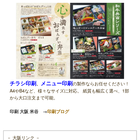
チラシ印刷
メニュー印刷
、
の製作ならお任せください！
A4やB4など、様々なサイズに対応。 紙質も幅広く選べ、1部
から大口注文まで可能。
印刷 大阪 米谷
→
印刷ブログ
－ 大阪リンク －