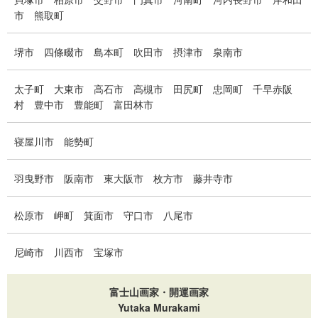
市
熊取町
堺市
四條畷市
島本町
吹田市
摂津市
泉南市
太子町
大東市
高石市
高槻市
田尻町
忠岡町
千早赤阪
村
豊中市
豊能町
富田林市
寝屋川市
能勢町
羽曳野市
阪南市
東大阪市
枚方市
藤井寺市
松原市
岬町
箕面市
守口市
八尾市
尼崎市
川西市
宝塚市
富士山画家・開運画家
Yutaka Murakami