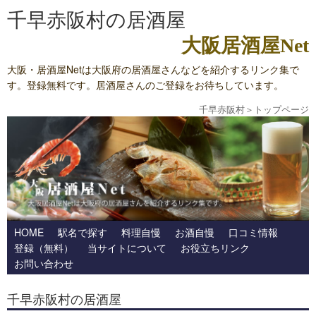
千早赤阪村の居酒屋
大阪居酒屋Net
大阪・居酒屋Netは大阪府の居酒屋さんなどを紹介するリンク集で
す。登録無料です。居酒屋さんのご登録をお待ちしています。
千早赤阪村
＞
トップページ
HOME
駅名で探す
料理自慢
お酒自慢
口コミ情報
登録（無料）
当サイトについて
お役立ちリンク
お問い合わせ
千早赤阪村の居酒屋