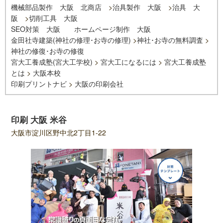
機械部品製作 大阪 北商店
>
治具製作 大阪
>
治具 大
阪
>
切削工具 大阪
SEO対策 大阪
ホームページ制作 大阪
金田社寺建築(神社の修理･お寺の修理)
>
神社･お寺の無料調査
>
神社の修復･お寺の修復
宮大工養成塾(宮大工学校)
>
宮大工になるには
>
宮大工養成塾
とは
>
大阪本校
印刷プリントナビ
>
大阪の印刷会社
印刷 大阪 米谷
大阪市淀川区野中北2丁目1-22