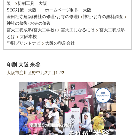
阪
>
切削工具 大阪
SEO対策 大阪
ホームページ制作 大阪
金田社寺建築(神社の修理･お寺の修理)
>
神社･お寺の無料調査
>
神社の修復･お寺の修復
宮大工養成塾(宮大工学校)
>
宮大工になるには
>
宮大工養成塾
とは
>
大阪本校
印刷プリントナビ
>
大阪の印刷会社
印刷 大阪 米谷
大阪市淀川区野中北2丁目1-22