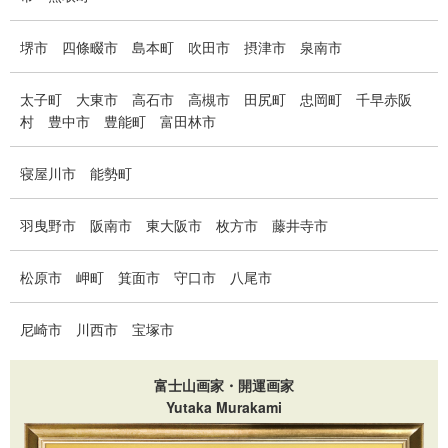
堺市
四條畷市
島本町
吹田市
摂津市
泉南市
太子町
大東市
高石市
高槻市
田尻町
忠岡町
千早赤阪
村
豊中市
豊能町
富田林市
寝屋川市
能勢町
羽曳野市
阪南市
東大阪市
枚方市
藤井寺市
松原市
岬町
箕面市
守口市
八尾市
尼崎市
川西市
宝塚市
富士山画家・開運画家
Yutaka Murakami