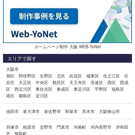
ホームページ制作 大阪 WEB-YoNet
エリアで探す
大阪市
旭区
阿倍野区
生野区
北区
此花区
城東区
住之江区
住
吉区
大正区
中央区
鶴見区
天王寺区
浪速区
西区
西成
区
西淀川区
東住吉区
東成区
東淀川区
平野区
福島区
港区
都島区
淀川区
池田市
泉大津市
泉佐野市
和泉市
茨木市
大阪狭山市
貝塚市
柏原市
交野市
門真市
河南町
河内長野市
岸和田
市
熊取町