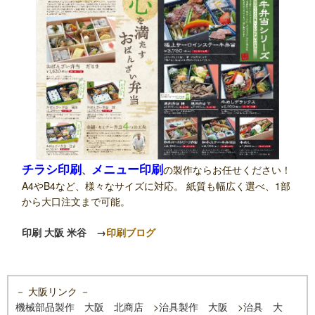
チラシ印刷
メニュー印刷
、
の製作ならお任せください！
A4やB4など、様々なサイズに対応。 紙質も幅広く選べ、1部
から大口注文まで可能。
印刷 大阪 米谷
→
印刷ブログ
－ 大阪リンク －
機械部品製作 大阪 北商店
>
治具製作 大阪
>
治具 大