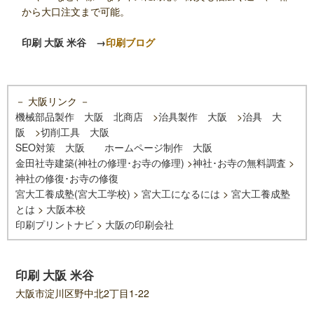
から大口注文まで可能。
印刷 大阪 米谷
→
印刷ブログ
－ 大阪リンク －
機械部品製作 大阪 北商店
>
治具製作 大阪
>
治具 大
阪
>
切削工具 大阪
SEO対策 大阪
ホームページ制作 大阪
金田社寺建築(神社の修理･お寺の修理)
>
神社･お寺の無料調査
>
神社の修復･お寺の修復
宮大工養成塾(宮大工学校)
>
宮大工になるには
>
宮大工養成塾
とは
>
大阪本校
印刷プリントナビ
>
大阪の印刷会社
印刷 大阪 米谷
大阪市淀川区野中北2丁目1-22