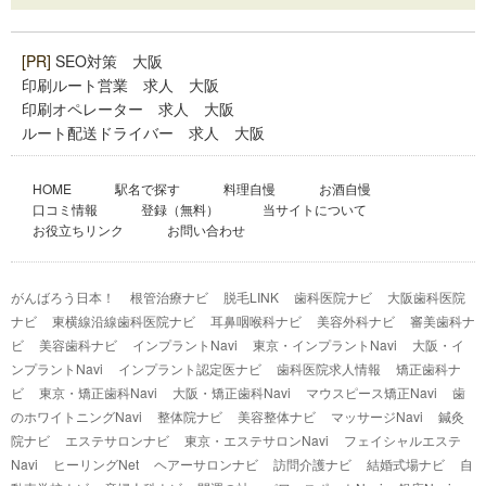
[PR]
SEO対策 大阪
印刷ルート営業 求人 大阪
印刷オペレーター 求人 大阪
ルート配送ドライバー 求人 大阪
HOME
駅名で探す
料理自慢
お酒自慢
口コミ情報
登録（無料）
当サイトについて
お役立ちリンク
お問い合わせ
がんばろう日本！
根管治療ナビ
脱毛LINK
歯科医院ナビ
大阪歯科医院
ナビ
東横線沿線歯科医院ナビ
耳鼻咽喉科ナビ
美容外科ナビ
審美歯科ナ
ビ
美容歯科ナビ
インプラントNavi
東京・インプラントNavi
大阪・イ
ンプラントNavi
インプラント認定医ナビ
歯科医院求人情報
矯正歯科ナ
ビ
東京・矯正歯科Navi
大阪・矯正歯科Navi
マウスピース矯正Navi
歯
のホワイトニングNavi
整体院ナビ
美容整体ナビ
マッサージNavi
鍼灸
院ナビ
エステサロンナビ
東京・エステサロンNavi
フェイシャルエステ
Navi
ヒーリングNet
ヘアーサロンナビ
訪問介護ナビ
結婚式場ナビ
自