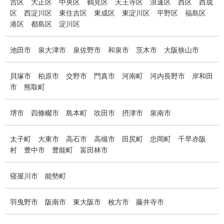
吉区
大正区
中央区
鶴見区
天王寺区
浪速区
西区
西成
区
西淀川区
東住吉区
東成区
東淀川区
平野区
福島区
港区
都島区
淀川区
池田市
泉大津市
泉佐野市
和泉市
茨木市
大阪狭山市
貝塚市
柏原市
交野市
門真市
河南町
河内長野市
岸和田
市
熊取町
堺市
四條畷市
島本町
吹田市
摂津市
泉南市
太子町
大東市
高石市
高槻市
田尻町
忠岡町
千早赤阪
村
豊中市
豊能町
富田林市
寝屋川市
能勢町
羽曳野市
阪南市
東大阪市
枚方市
藤井寺市