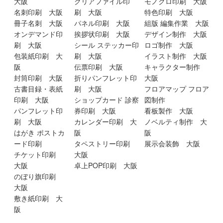
大阪
クリアファイル印
モノクロ印刷 大阪
名刺印刷 大阪
刷 大阪
特色印刷 大阪
冊子名刺 大阪
パネル印刷 大阪
組版 編集作業 大阪
オンデマンド印
挨拶状印刷 大阪
デザイン制作 大阪
刷 大阪
シール ステッカー印
ロゴ制作 大阪
包装紙印刷 大
刷 大阪
イラスト制作 大阪
阪
伝票印刷 大阪
キャラクター制作
封筒印刷 大阪
折りパンフレット印
大阪
古書目録・表紙
刷 大阪
フロアマップ フロア
印刷 大阪
ショップカード 診察
図制作
パンフレット印
券印刷 大阪
看板製作 大阪
刷 大阪
カレンダー印刷 大
ノベルティ制作 大
はがき ポストカ
阪
阪
ード印刷
タペストリー印刷
展示会装飾 大阪
チケット印刷
大阪
大阪
卓上POP印刷 大阪
のぼり旗印刷
大阪
敷き紙印刷 大
阪