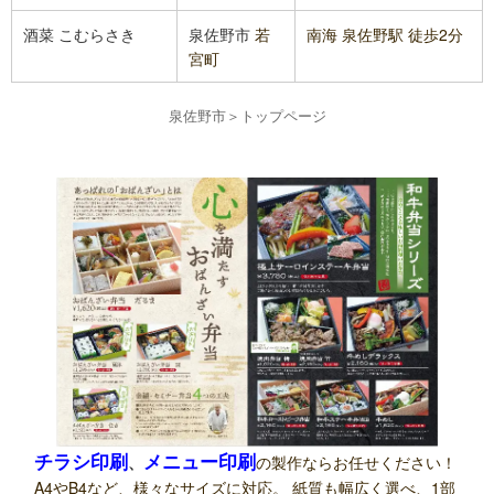
酒菜 こむらさき
泉佐野市
若
南海 泉佐野駅 徒歩2分
宮町
泉佐野市
＞
トップページ
チラシ印刷
メニュー印刷
、
の製作ならお任せください！
A4やB4など、様々なサイズに対応。 紙質も幅広く選べ、1部