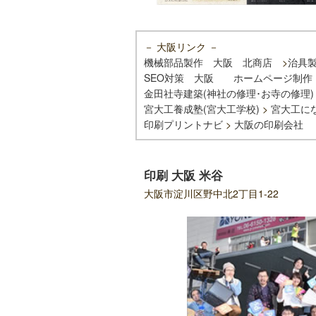
－ 大阪リンク －
機械部品製作 大阪 北商店
>
治具
SEO対策 大阪
ホームページ制作
金田社寺建築(神社の修理･お寺の修理)
宮大工養成塾(宮大工学校)
>
宮大工に
印刷プリントナビ
>
大阪の印刷会社
印刷 大阪 米谷
大阪市淀川区野中北2丁目1-22