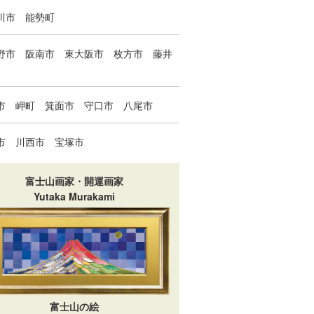
川市
能勢町
野市
阪南市
東大阪市
枚方市
藤井
市
岬町
箕面市
守口市
八尾市
市
川西市
宝塚市
富士山画家・開運画家
Yutaka Murakami
富士山の絵