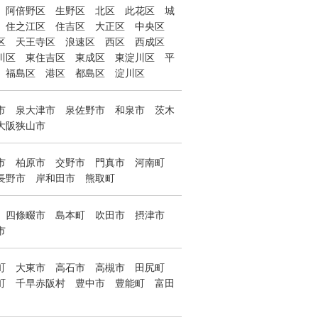
阿倍野区
生野区
北区
此花区
城
住之江区
住吉区
大正区
中央区
区
天王寺区
浪速区
西区
西成区
川区
東住吉区
東成区
東淀川区
平
福島区
港区
都島区
淀川区
市
泉大津市
泉佐野市
和泉市
茨木
大阪狭山市
市
柏原市
交野市
門真市
河南町
長野市
岸和田市
熊取町
四條畷市
島本町
吹田市
摂津市
市
町
大東市
高石市
高槻市
田尻町
町
千早赤阪村
豊中市
豊能町
富田