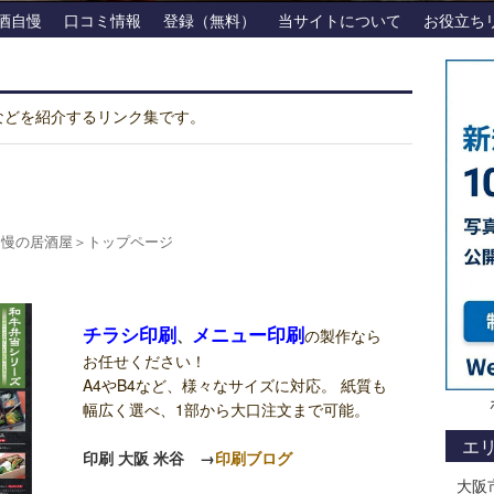
酒自慢
口コミ情報
登録（無料）
当サイトについて
お役立ち
などを紹介するリンク集です。
自慢の居酒屋
＞
トップページ
チラシ印刷
メニュー印刷
、
の製作なら
お任せください！
A4やB4など、様々なサイズに対応。 紙質も
幅広く選べ、1部から大口注文まで可能。
エ
印刷 大阪 米谷
→
印刷ブログ
大阪