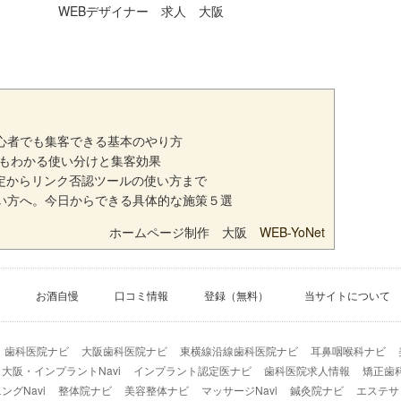
WEBデザイナー 求人 大阪
初心者でも集客できる基本のやり方
でもわかる使い分けと集客効果
定からリンク否認ツールの使い方まで
ない方へ。今日からできる具体的な施策５選
ホームページ制作 大阪
WEB-YoNet
お酒自慢
口コミ情報
登録（無料）
当サイトについて
歯科医院ナビ
大阪歯科医院ナビ
東横線沿線歯科医院ナビ
耳鼻咽喉科ナビ
大阪・インプラントNavi
インプラント認定医ナビ
歯科医院求人情報
矯正歯
グNavi
整体院ナビ
美容整体ナビ
マッサージNavi
鍼灸院ナビ
エステサ