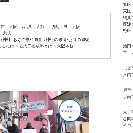
旭区
東区
鶴見
西淀
製作 大阪
>
治具 大阪
>
切削工具 大阪
野区
 大阪
>
神社･お寺の無料調査
>
神社の修復･お寺の修復
なるには
>
宮大工養成塾とは
>
大阪本校
池田
市
貝塚
河内
堺市
泉南
太子
忠岡
林市