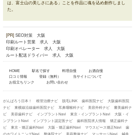
は、富士山の美しさにある」ことを作品に魂を込め創作しまし
た。
[PR]
SEO対策 大阪
印刷ルート営業 求人 大阪
印刷オペレーター 求人 大阪
ルート配送ドライバー 求人 大阪
HOME
駅名で探す
料理自慢
お酒自慢
口コミ情報
登録（無料）
当サイトについて
お役立ちリンク
お問い合わせ
がんばろう日本！
根管治療ナビ
脱毛LINK
歯科医院ナビ
大阪歯科医院
ナビ
東横線沿線歯科医院ナビ
耳鼻咽喉科ナビ
美容外科ナビ
審美歯科ナ
ビ
美容歯科ナビ
インプラントNavi
東京・インプラントNavi
大阪・イ
ンプラントNavi
インプラント認定医ナビ
歯科医院求人情報
矯正歯科ナ
ビ
東京・矯正歯科Navi
大阪・矯正歯科Navi
マウスピース矯正Navi
歯
のホワイトニングNavi
整体院ナビ
美容整体ナビ
マッサージNavi
鍼灸