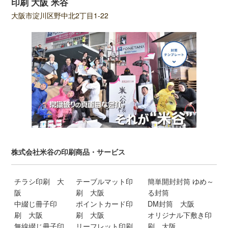
印刷 大阪 米谷
大阪市淀川区野中北2丁目1-22
株式会社米谷の印刷商品・サービス
チラシ印刷 大
テーブルマット印
簡単開封封筒 ゆめ～
阪
刷 大阪
る封筒
中綴じ冊子印
ポイントカード印
DM封筒 大阪
刷 大阪
刷 大阪
オリジナル下敷き印
無線綴じ冊子印
リーフレット印刷
刷 大阪