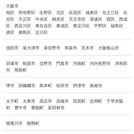
大阪市
旭区
阿倍野区
生野区
北区
此花区
城東区
住之江区
住
吉区
大正区
中央区
鶴見区
天王寺区
浪速区
西区
西成
区
西淀川区
東住吉区
東成区
東淀川区
平野区
福島区
港区
都島区
淀川区
池田市
泉大津市
泉佐野市
和泉市
茨木市
大阪狭山市
貝塚市
柏原市
交野市
門真市
河南町
河内長野市
岸和田
市
熊取町
堺市
四條畷市
島本町
吹田市
摂津市
泉南市
太子町
大東市
高石市
高槻市
田尻町
忠岡町
千早赤阪
村
豊中市
豊能町
富田林市
寝屋川市
能勢町