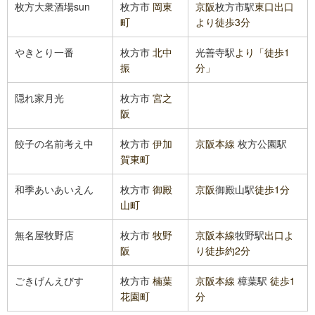
枚方大衆酒場sun
枚方市
岡東
京阪
枚方市駅
東口出口
町
より徒歩3分
やきとり一番
枚方市
北中
光善寺駅
より「徒歩1
振
分」
隠れ家月光
枚方市
宮之
阪
餃子の名前考え中
枚方市
伊加
京阪本線
枚方公園駅
賀東町
和季あいあいえん
枚方市
御殿
京阪
御殿山駅
徒歩1分
山町
無名屋牧野店
枚方市
牧野
京阪本線
牧野駅
出口よ
阪
り徒歩約2分
ごきげんえびす
枚方市
楠葉
京阪本線
樟葉駅
徒歩1
花園町
分