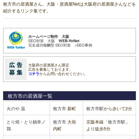
枚方市の居酒屋さん。大阪・居酒屋Netは大阪府の居酒屋さんなどを
紹介するリンク集です。
ホームページ制作 大阪
SEO対策 大阪
WEB-YoNet
完全成功報酬型 SEO対策
>SEO事例
大阪府の居酒屋さん限定
広告を募集しております。
コチラ
からお問い合わせください。
枚方市の居酒屋
一覧
火のや 温
枚方市
新町
枚方市駅
から歩いて2分
とり焼・とり鍋幸ノ
枚方市
大垣
京阪本線「
枚方市駅
」
鶏
内町
より徒歩5分