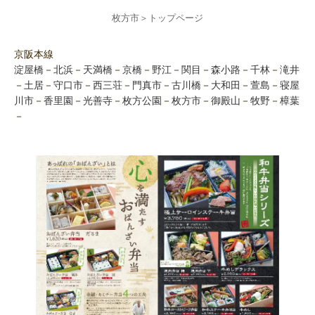
枚方市
＞
トップページ
京阪本線
淀屋橋
－
北浜
－
天満橋
－
京橋
－
野江
－
関目
－
森小路
－
千林
－
滝井
－
土居
－
守口市
－
西三荘
－
門真市
－
古川橋
－
大和田
－
萱島
－
寝屋
川市
－
香里園
－
光善寺
－
枚方公園
－
枚方市
－
御殿山
－
牧野
－
樟葉
－