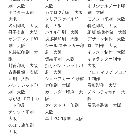
刷 大阪
大阪
オリジナルノート印
ポスター印刷
カタログ印刷 大阪
刷 大阪
大阪
クリアファイル印
モノクロ印刷 大阪
名刺印刷 大阪
刷 大阪
特色印刷 大阪
冊子名刺 大阪
パネル印刷 大阪
組版 編集作業 大阪
オンデマンド印
挨拶状印刷 大阪
デザイン制作 大阪
刷 大阪
シール ステッカー印
ロゴ制作 大阪
包装紙印刷 大
刷 大阪
イラスト制作 大阪
阪
伝票印刷 大阪
キャラクター制作
封筒印刷 大阪
折りパンフレット印
大阪
古書目録・表紙
刷 大阪
フロアマップ フロア
印刷 大阪
ショップカード 診察
図制作
パンフレット印
券印刷 大阪
看板製作 大阪
刷 大阪
カレンダー印刷 大
ノベルティ制作 大
はがき ポストカ
阪
阪
ード印刷
タペストリー印刷
展示会装飾 大阪
チケット印刷
大阪
大阪
卓上POP印刷 大阪
のぼり旗印刷
大阪