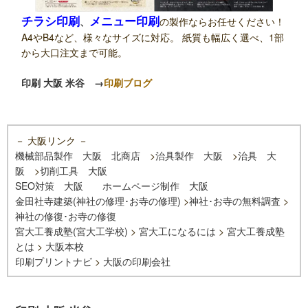
チラシ印刷
メニュー印刷
、
の製作ならお任せください！
A4やB4など、様々なサイズに対応。 紙質も幅広く選べ、1部
から大口注文まで可能。
印刷 大阪 米谷
→
印刷ブログ
－ 大阪リンク －
機械部品製作 大阪 北商店
>
治具製作 大阪
>
治具 大
阪
>
切削工具 大阪
SEO対策 大阪
ホームページ制作 大阪
金田社寺建築(神社の修理･お寺の修理)
>
神社･お寺の無料調査
>
神社の修復･お寺の修復
宮大工養成塾(宮大工学校)
>
宮大工になるには
>
宮大工養成塾
とは
>
大阪本校
印刷プリントナビ
>
大阪の印刷会社