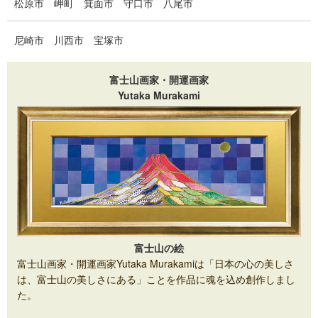
松原市
岬町
箕面市
守口市
八尾市
尼崎市
川西市
宝塚市
富士山画家・開運画家
Yutaka Murakami
富士山の絵
富士山画家・開運画家Yutaka Murakamiは「日本の心の美しさ
は、富士山の美しさにある」ことを作品に魂を込め創作しまし
た。