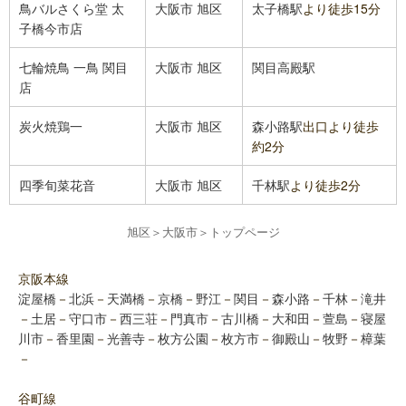
鳥バルさくら堂 太
大阪市
旭区
太子橋駅
より徒歩15分
子橋今市店
七輪焼鳥 一鳥 関目
大阪市
旭区
関目高殿駅
店
炭火焼鶏一
大阪市
旭区
森小路駅
出口より徒歩
約2分
四季旬菜花音
大阪市
旭区
千林駅
より徒歩2分
旭区
＞
大阪市
＞
トップページ
京阪本線
淀屋橋
－
北浜
－
天満橋
－
京橋
－
野江
－
関目
－
森小路
－
千林
－
滝井
－
土居
－
守口市
－
西三荘
－
門真市
－
古川橋
－
大和田
－
萱島
－
寝屋
川市
－
香里園
－
光善寺
－
枚方公園
－
枚方市
－
御殿山
－
牧野
－
樟葉
－
谷町線