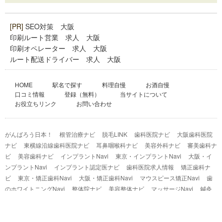
[PR]
SEO対策 大阪
印刷ルート営業 求人 大阪
印刷オペレーター 求人 大阪
ルート配送ドライバー 求人 大阪
HOME
駅名で探す
料理自慢
お酒自慢
口コミ情報
登録（無料）
当サイトについて
お役立ちリンク
お問い合わせ
がんばろう日本！
根管治療ナビ
脱毛LINK
歯科医院ナビ
大阪歯科医院
ナビ
東横線沿線歯科医院ナビ
耳鼻咽喉科ナビ
美容外科ナビ
審美歯科ナ
ビ
美容歯科ナビ
インプラントNavi
東京・インプラントNavi
大阪・イ
ンプラントNavi
インプラント認定医ナビ
歯科医院求人情報
矯正歯科ナ
ビ
東京・矯正歯科Navi
大阪・矯正歯科Navi
マウスピース矯正Navi
歯
のホワイトニングNavi
整体院ナビ
美容整体ナビ
マッサージNavi
鍼灸
院ナビ
エステサロンナビ
東京・エステサロンNavi
フェイシャルエステ
Navi
ヒーリングNet
ヘアーサロンナビ
訪問介護ナビ
結婚式場ナビ
自
動車学校ナビ
産婦人科ナビ
開運の社
パワースポットNavi
銀座Navi