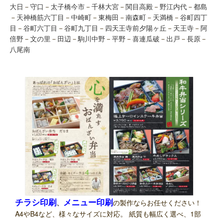
大日
－
守口
－
太子橋今市
－
千林大宮
－
関目高殿
－
野江内代
－
都島
－
天神橋筋六丁目
－
中崎町
－
東梅田
－
南森町
－
天満橋
－
谷町四丁
目
－
谷町六丁目
－
谷町九丁目
－
四天王寺前夕陽ヶ丘
－
天王寺
－
阿
倍野
－
文の里
－
田辺
－
駒川中野
－
平野
－
喜連瓜破
－
出戸
－
長原
－
八尾南
チラシ印刷
メニュー印刷
、
の製作ならお任せください！
A4やB4など、様々なサイズに対応。 紙質も幅広く選べ、1部