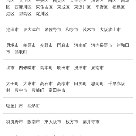
区
西淀川区
東住吉区
東成区
東淀川区
平野区
福島区
港区
都島区
淀川区
池田市
泉大津市
泉佐野市
和泉市
茨木市
大阪狭山市
貝塚市
柏原市
交野市
門真市
河南町
河内長野市
岸和田
市
熊取町
堺市
四條畷市
島本町
吹田市
摂津市
泉南市
太子町
大東市
高石市
高槻市
田尻町
忠岡町
千早赤阪
村
豊中市
豊能町
富田林市
寝屋川市
能勢町
羽曳野市
阪南市
東大阪市
枚方市
藤井寺市