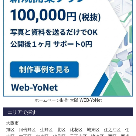
ホームページ制作 大阪 WEB-YoNet
エリアで探す
大阪市
旭区
阿倍野区
生野区
北区
此花区
城東区
住之江区
住
吉区
大正区
中央区
鶴見区
天王寺区
浪速区
西区
西成