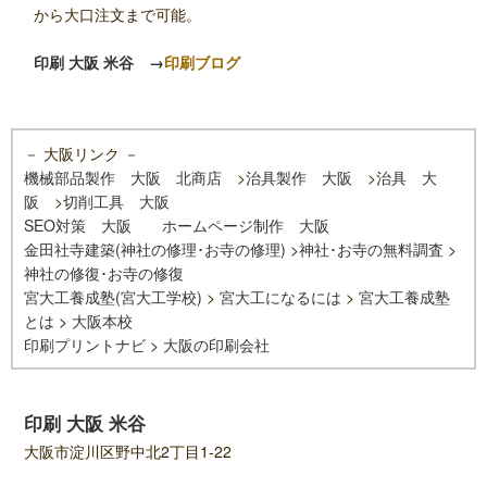
から大口注文まで可能。
印刷 大阪 米谷
→
印刷ブログ
－ 大阪リンク －
機械部品製作 大阪 北商店
>
治具製作 大阪
>
治具 大
阪
>
切削工具 大阪
SEO対策 大阪
ホームページ制作 大阪
金田社寺建築(神社の修理･お寺の修理)
>
神社･お寺の無料調査
>
神社の修復･お寺の修復
宮大工養成塾(宮大工学校)
>
宮大工になるには
>
宮大工養成塾
とは
>
大阪本校
印刷プリントナビ
>
大阪の印刷会社
印刷 大阪 米谷
大阪市淀川区野中北2丁目1-22