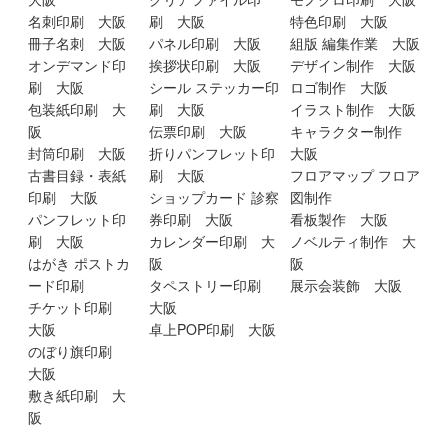
名刺印刷 大阪
刷 大阪
特色印刷 大阪
冊子名刺 大阪
パネル印刷 大阪
組版 編集作業 大阪
オンデマンド印
挨拶状印刷 大阪
デザイン制作 大阪
刷 大阪
シール ステッカー印
ロゴ制作 大阪
包装紙印刷 大
刷 大阪
イラスト制作 大阪
阪
伝票印刷 大阪
キャラクター制作
封筒印刷 大阪
折りパンフレット印
大阪
古書目録・表紙
刷 大阪
フロアマップ フロア
印刷 大阪
ショップカード 診察
図制作
パンフレット印
券印刷 大阪
看板製作 大阪
刷 大阪
カレンダー印刷 大
ノベルティ制作 大
はがき ポストカ
阪
阪
ード印刷
タペストリー印刷
展示会装飾 大阪
チケット印刷
大阪
大阪
卓上POP印刷 大阪
のぼり旗印刷
大阪
敷き紙印刷 大
阪